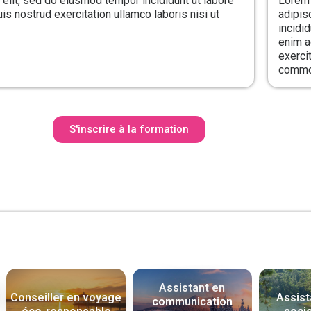
elit, sed do eiusmod tempor incididunt ut labore
Lorem 
s nostrud exercitation ullamco laboris nisi ut
adipis
incidi
enim a
exercit
commo
S'inscrire à la formation
Assistant en
Conseiller en voyage
Assist
communication